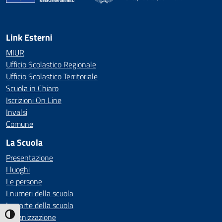
— Visita la pagina iniziale della scuola
Link Esterni
MIUR
Ufficio Scolastico Regionale
Ufficio Scolastico Territoriale
Scuola in Chiaro
Iscrizioni On Line
Invalsi
Comune
La Scuola
Presentazione
I luoghi
Le persone
I numeri della scuola
Le carte della scuola
Attiva/disattiva alto contrasto
Organizzazione