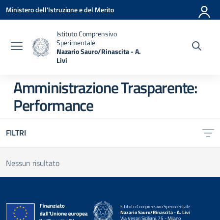
Vai ai contenuti
Vai al menu di navigazione
Vai al footer
Ministero dell'Istruzione e del Merito
Istituto Comprensivo
Sperimentale
Nazario Sauro/Rinascita - A.
Livi
— Visita la pagina iniziale della scuola
Amministrazione Trasparente:
Performance
FILTRI
Nessun risultato
Istituto Comprensivo Sperimentale
Nazario Sauro/Rinascita - A. Livi
Via Vespri Siciliani, 75 - Milano