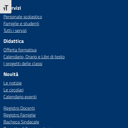
I Servizi
Attiva/disattiva dimensione testo
Personale scolastico
Famiglie e studenti
Tutti i servizi
Didattica
Offerta formativa
Calendario, Orario e Libri di testo
I progetti delle classi
Novità
Le notizie
Le circolari
Calendario eventi
Registro Docenti
Registro Famiglie
Bacheca Sindacale