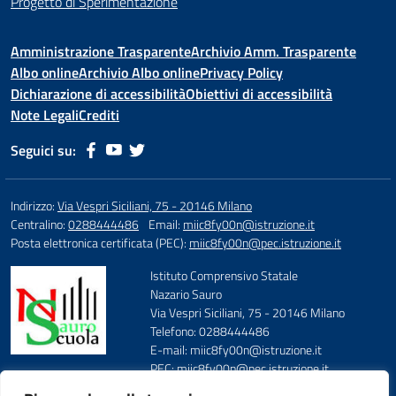
Progetto di Sperimentazione
Amministrazione Trasparente
Archivio Amm. Trasparente
Albo online
Archivio Albo online
Privacy Policy
Dichiarazione di accessibilità
Obiettivi di accessibilità
Note Legali
Crediti
Seguici su:
Indirizzo:
Via Vespri Siciliani, 75 - 20146 Milano
Centralino:
0288444486
Email:
miic8fy00n@istruzione.it
Posta elettronica certificata (PEC):
miic8fy00n@pec.istruzione.it
Istituto Comprensivo Statale
Nazario Sauro
Via Vespri Siciliani, 75 - 20146 Milano
Telefono: 0288444486
E-mail: miic8fy00n@istruzione.it
PEC: miic8fy00n@pec.istruzione.it
Codice Meccanografico: MIIC8FY00N