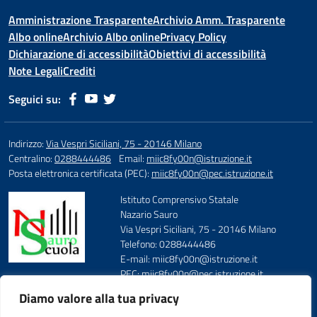
Amministrazione Trasparente
Archivio Amm. Trasparente
Albo online
Archivio Albo online
Privacy Policy
Dichiarazione di accessibilità
Obiettivi di accessibilità
Note Legali
Crediti
Seguici su:
Indirizzo:
Via Vespri Siciliani, 75 - 20146 Milano
Centralino:
0288444486
Email:
miic8fy00n@istruzione.it
Posta elettronica certificata (PEC):
miic8fy00n@pec.istruzione.it
Istituto Comprensivo Statale
Nazario Sauro
Via Vespri Siciliani, 75 - 20146 Milano
Telefono: 0288444486
E-mail: miic8fy00n@istruzione.it
PEC: miic8fy00n@pec.istruzione.it
Codice Meccanografico: MIIC8FY00N
Diamo valore alla tua privacy
Codice Fiscale: 97667590158