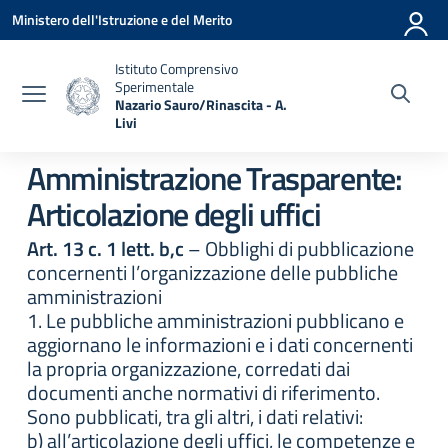
Vai ai contenuti
Vai al menu di navigazione
Vai al footer
Ministero dell'Istruzione e del Merito
Istituto Comprensivo
Sperimentale
Nazario Sauro/Rinascita - A.
Livi
— Visita la pagina iniziale della scuola
Amministrazione Trasparente:
Articolazione degli uffici
Art. 13 c. 1 lett. b,c
– Obblighi di pubblicazione
concernenti l’organizzazione delle pubbliche
amministrazioni
1. Le pubbliche amministrazioni pubblicano e
aggiornano le informazioni e i dati concernenti
la propria organizzazione, corredati dai
documenti anche normativi di riferimento.
Sono pubblicati, tra gli altri, i dati relativi:
b) all’articolazione degli uffici, le competenze e