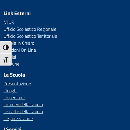
Link Esterni
MIUR
Ufficio Scolastico Regionale
Ufficio Scolastico Territoriale
Scuola in Chiaro
Attiva/disattiva alto contrasto
Iscrizioni On Line
Invalsi
Attiva/disattiva dimensione testo
Comune
La Scuola
Presentazione
I luoghi
Le persone
I numeri della scuola
Le carte della scuola
Organizzazione
I Servizi