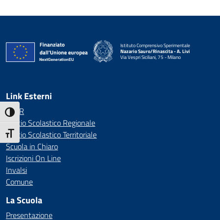
Istituto Comprensivo Sperimentale
Nazario Sauro/Rinascita - A. Livi
Via Vespri Siciliani, 75 - Milano
— Visita la pagina iniziale della scuola
Link Esterni
MIUR
Attiva/disattiva alto contrasto
Ufficio Scolastico Regionale
Ufficio Scolastico Territoriale
Attiva/disattiva dimensione testo
Scuola in Chiaro
Iscrizioni On Line
Invalsi
Comune
La Scuola
Presentazione