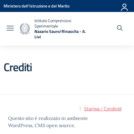
Vai ai contenuti
Vai al menu di navigazione
Vai al footer
Ministero dell'Istruzione e del Merito
Istituto Comprensivo
Sperimentale
Nazario Sauro/Rinascita - A.
Livi
— Visita la pagina iniziale della scuola
Crediti
Stampa / Condividi
Questo sito è realizzato in ambiente
WordPress, CMS open source.