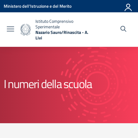
Vai ai contenuti
Vai al menu di navigazione
Vai al footer
Ministero dell'Istruzione e del Merito
Istituto Comprensivo
Sperimentale
Nazario Sauro/Rinascita - A.
Livi
— Visita la pagina iniziale della scuola
I numeri della scuola