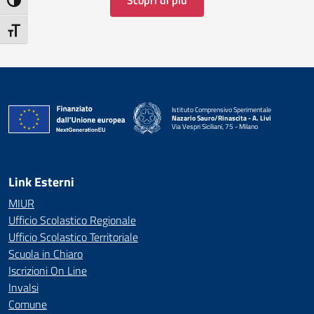
Scopri di più
Attiva/disattiva alto contrasto
Attiva/disattiva dimensione testo
Istituto Comprensivo Sperimentale
Nazario Sauro/Rinascita - A. Livi
Via Vespri Siciliani, 75 - Milano
— Visita la pagina iniziale della scuola
Link Esterni
MIUR
Ufficio Scolastico Regionale
Ufficio Scolastico Territoriale
Scuola in Chiaro
Iscrizioni On Line
Invalsi
Comune