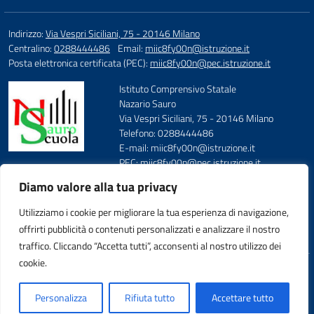
Indirizzo:
Via Vespri Siciliani, 75 - 20146 Milano
Centralino:
0288444486
Email:
miic8fy00n@istruzione.it
Posta elettronica certificata (PEC):
miic8fy00n@pec.istruzione.it
Istituto Comprensivo Statale
Nazario Sauro
Via Vespri Siciliani, 75 - 20146 Milano
Telefono: 0288444486
E-mail: miic8fy00n@istruzione.it
PEC: miic8fy00n@pec.istruzione.it
Codice Meccanografico: MIIC8FY00N
Diamo valore alla tua privacy
Codice Fiscale: 97667590158
FAX: 0288444487
Utilizziamo i cookie per migliorare la tua esperienza di navigazione,
offrirti pubblicità o contenuti personalizzati e analizzare il nostro
traffico. Cliccando “Accetta tutti”, acconsenti al nostro utilizzo dei
cookie.
Idea e progetto di Designers Italia
Personalizza
Rifiuta tutto
Accettare tutto