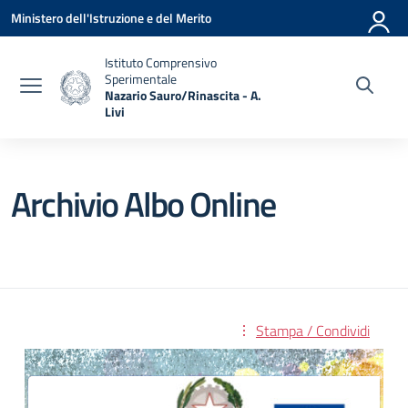
Vai ai contenuti
Vai al menu di navigazione
Vai al footer
Ministero dell'Istruzione e del Merito
Istituto Comprensivo
Sperimentale
Nazario Sauro/Rinascita - A.
Livi
— Visita la pagina iniziale della scuola
Archivio Albo Online
Stampa / Condividi