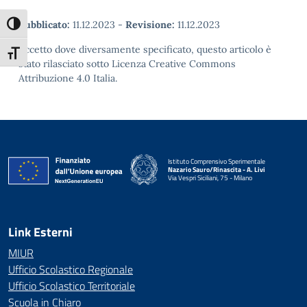
Pubblicato:
11.12.2023
-
Revisione:
11.12.2023
Attiva/disattiva alto contrasto
Eccetto dove diversamente specificato, questo articolo è
Attiva/disattiva dimensione testo
stato rilasciato sotto Licenza Creative Commons
Attribuzione 4.0 Italia.
Istituto Comprensivo Sperimentale
Nazario Sauro/Rinascita - A. Livi
Via Vespri Siciliani, 75 - Milano
— Visita la pagina iniziale della scuola
Link Esterni
MIUR
Ufficio Scolastico Regionale
Ufficio Scolastico Territoriale
Scuola in Chiaro