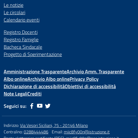
Le notizie
Le circolari
Calendario eventi
Registro Docenti
Registro Famiglie
Bacheca Sindacale
Progetto di Sperimentazione
Amministrazione Trasparente
Archivio Amm. Trasparente
Albo online
Archivio Albo online
Privacy Policy
Dichiarazione di accessibilità
Obiettivi di accessibilità
Note Legali
Crediti
Seguici su:
Indirizzo:
Via Vespri Siciliani, 75 - 20146 Milano
Centralino:
0288444486
Email:
miic8fy00n@istruzione.it