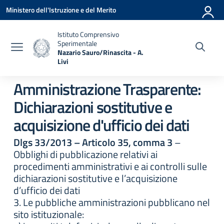
Vai ai contenuti
Vai al menu di navigazione
Vai al footer
Ministero dell'Istruzione e del Merito
Istituto Comprensivo
Sperimentale
Nazario Sauro/Rinascita - A.
Livi
— Visita la pagina iniziale della scuola
Amministrazione Trasparente:
Dichiarazioni sostitutive e
acquisizione d'ufficio dei dati
Dlgs 33/2013 – Articolo 35, comma 3
–
Obblighi di pubblicazione relativi ai
procedimenti amministrativi e ai controlli sulle
dichiarazioni sostitutive e l’acquisizione
d’ufficio dei dati
3. Le pubbliche amministrazioni pubblicano nel
sito istituzionale: