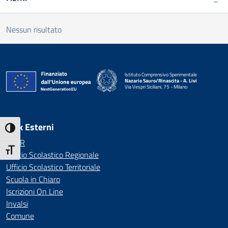
Nessun risultato
Istituto Comprensivo Sperimentale
Nazario Sauro/Rinascita - A. Livi
Via Vespri Siciliani, 75 - Milano
— Visita la pagina iniziale della scuola
Link Esterni
Attiva/disattiva alto contrasto
MIUR
Attiva/disattiva dimensione testo
Ufficio Scolastico Regionale
Ufficio Scolastico Territoriale
Scuola in Chiaro
Iscrizioni On Line
Invalsi
Comune