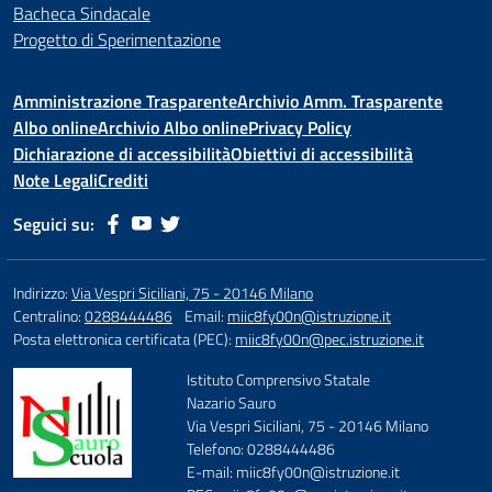
Bacheca Sindacale
Progetto di Sperimentazione
Amministrazione Trasparente
Archivio Amm. Trasparente
Albo online
Archivio Albo online
Privacy Policy
Dichiarazione di accessibilità
Obiettivi di accessibilità
Note Legali
Crediti
Seguici su:
Indirizzo:
Via Vespri Siciliani, 75 - 20146 Milano
Centralino:
0288444486
Email:
miic8fy00n@istruzione.it
Posta elettronica certificata (PEC):
miic8fy00n@pec.istruzione.it
Istituto Comprensivo Statale
Nazario Sauro
Via Vespri Siciliani, 75 - 20146 Milano
Telefono: 0288444486
E-mail: miic8fy00n@istruzione.it