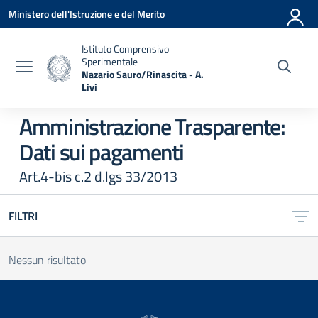
Vai ai contenuti
Vai al menu di navigazione
Vai al footer
Ministero dell'Istruzione e del Merito
Istituto Comprensivo
Sperimentale
Nazario Sauro/Rinascita - A.
Livi
— Visita la pagina iniziale della scuola
Amministrazione Trasparente:
Dati sui pagamenti
Art.4-bis c.2 d.lgs 33/2013
FILTRI
Nessun risultato