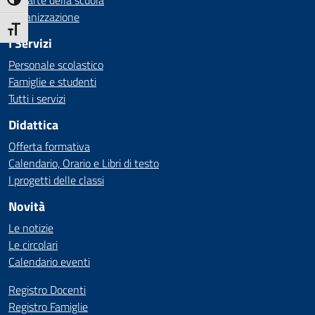
Le carte della scuola
Attiva/disattiva alto contrasto
Organizzazione
Attiva/disattiva dimensione testo
I Servizi
Personale scolastico
Famiglie e studenti
Tutti i servizi
Didattica
Offerta formativa
Calendario, Orario e Libri di testo
I progetti delle classi
Novità
Le notizie
Le circolari
Calendario eventi
Registro Docenti
Registro Famiglie