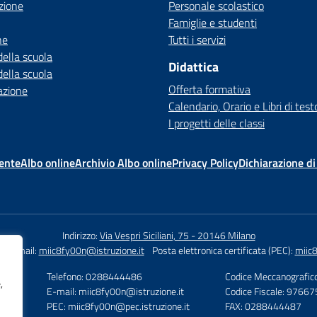
zione
Personale scolastico
Famiglie e studenti
ne
Tutti i servizi
della scuola
Didattica
della scuola
Offerta formativa
azione
Calendario, Orario e Libri di test
I progetti delle classi
ente
Albo online
Archivio Albo online
Privacy Policy
Dichiarazione di
Indirizzo:
Via Vespri Siciliani, 75 - 20146 Milano
6
Email:
miic8fy00n@istruzione.it
Posta elettronica certificata (PEC):
miic8
Telefono: 0288444486
Codice Meccanografic
,
E-mail: miic8fy00n@istruzione.it
Codice Fiscale: 976
ano
PEC: miic8fy00n@pec.istruzione.it
FAX: 0288444487