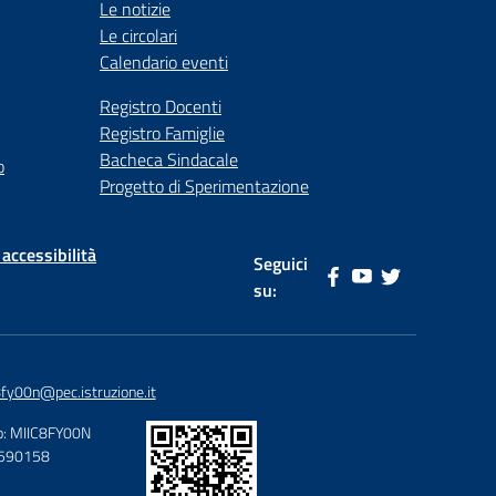
Le notizie
Le circolari
Calendario eventi
Registro Docenti
Registro Famiglie
Bacheca Sindacale
o
Progetto di Sperimentazione
 accessibilità
Seguici
su:
fy00n@pec.istruzione.it
o: MIIC8FY00N
67590158