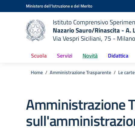
Vai ai contenuti
Vai al menu di navigazione
Vai al footer
Ministero dell'Istruzione e del Merito
Istituto Comprensivo Sperimen
Nazario Sauro/Rinascita - A. L
Via Vespri Siciliani, 75 - Milan
— Visita la pagina iniziale del
della scuola
Scuola
Servizi
Novità
Didattica
Home
Amministrazione Trasparente
Le carte
Amministrazione T
sull'amministrazio