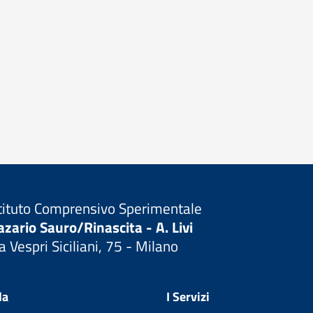
tituto Comprensivo Sperimentale
zario Sauro/Rinascita - A. Livi
a Vespri Siciliani, 75 - Milano
Visita la pagina iniziale della scuola
la
I Servizi