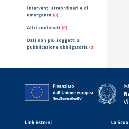
Interventi straordinari e di
emergenza
(0)
Altri contenuti
(0)
Dati non più soggetti a
pubblicazione obbligatoria
(0)
Is
Na
Vi
— 
Link Esterni
La Scuo