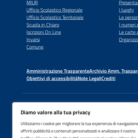
MIUR
Presenta
Ufficio Scolastico Regionale
I luoghi
Ufficio Scolastico Territoriale
Le perso
Scuola in Chiaro
I numeri 
Iscrizioni On Line
Le carte 
Invalsi
Organizz
Comune
Amministrazione Trasparente
Archivio Amm. Traspar
Obiettivi di accessibilità
Note Legali
Crediti
Centralino:
028844448
Diamo valore alla tua privacy
Istituto Comprensivo Statale
Utilizziamo i cookie per migliorare la tua esperienza di navigazione
Nazario Sauro
offrirti pubblicità o contenuti personalizzati e analizzare il nostro
Via Vespri Siciliani, 75 - 20146 Mil