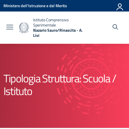
Vai ai contenuti
Vai al menu di navigazione
Vai al footer
Ministero dell'Istruzione e del Merito
Istituto Comprensivo
Sperimentale
Nazario Sauro/Rinascita - A.
Livi
— Visita la pagina iniziale della scuola
Tipologia Struttura:
Scuola /
Istituto