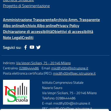
Progetto di Sperimentazione
Amministrazione Trasparente
Archivio Amm. Trasparente
Albo online
Archivio Albo online
Privacy Policy
Dichiarazione di accessibilità
Obiettivi di accessibilità
Note Legali
Crediti
Seguici su:
Indirizzo:
Via Vespri Siciliani, 75 - 20146 Milano
Centralino:
0288444486
Email:
miic8fy00n@istruzione.it
Posta elettronica certificata (PEC):
miic8fy00n@pec.istruzione.it
Istituto Comprensivo Statale
Nazario Sauro
Via Vespri Siciliani, 75 - 20146 Milano
Telefono: 0288444486
E-mail: miic8fy00n@istruzione.it
PEC: miic8fy00n@pec.istruzione.it