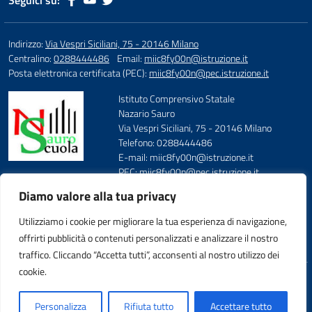
Seguici su:
Indirizzo:
Via Vespri Siciliani, 75 - 20146 Milano
Centralino:
0288444486
Email:
miic8fy00n@istruzione.it
Posta elettronica certificata (PEC):
miic8fy00n@pec.istruzione.it
Istituto Comprensivo Statale
Nazario Sauro
Via Vespri Siciliani, 75 - 20146 Milano
Telefono: 0288444486
E-mail: miic8fy00n@istruzione.it
PEC: miic8fy00n@pec.istruzione.it
Codice Meccanografico: MIIC8FY00N
Diamo valore alla tua privacy
Codice Fiscale: 97667590158
FAX: 0288444487
Utilizziamo i cookie per migliorare la tua esperienza di navigazione,
offrirti pubblicità o contenuti personalizzati e analizzare il nostro
traffico. Cliccando “Accetta tutti”, acconsenti al nostro utilizzo dei
cookie.
Idea e progetto di Designers Italia
Personalizza
Rifiuta tutto
Accettare tutto