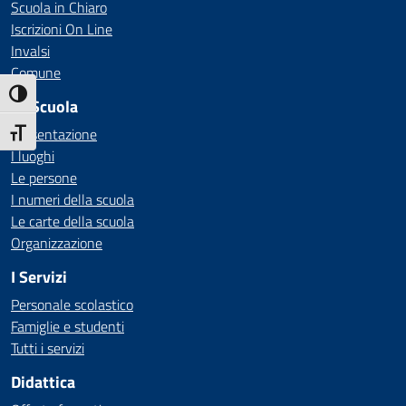
Scuola in Chiaro
Iscrizioni On Line
Invalsi
Comune
Attiva/disattiva alto contrasto
La Scuola
Presentazione
Attiva/disattiva dimensione testo
I luoghi
Le persone
I numeri della scuola
Le carte della scuola
Organizzazione
I Servizi
Personale scolastico
Famiglie e studenti
Tutti i servizi
Didattica