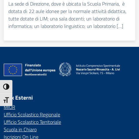
La sede di Direzione, dove è ubicata la Scuola Primaria, è
dotata di: 22 aule idonee per la normale attività didattica,
tutte dotate di LIM; una sala docenti; un laboratorio di
informatica; un laboratorio linguistico; un laboratorio […]
Istituto Comprensivo Sperimentale
Nazario Sauro/Rinascita - A. Livi
Via Vespri Siciliani, 75 - Milano
— Visita la pagina iniziale della scuola
Attiva/disattiva alto contrasto
Link Esterni
Attiva/disattiva dimensione testo
MIUR
Ufficio Scolastico Regionale
Ufficio Scolastico Territoriale
Scuola in Chiaro
Iscrizioni On Line