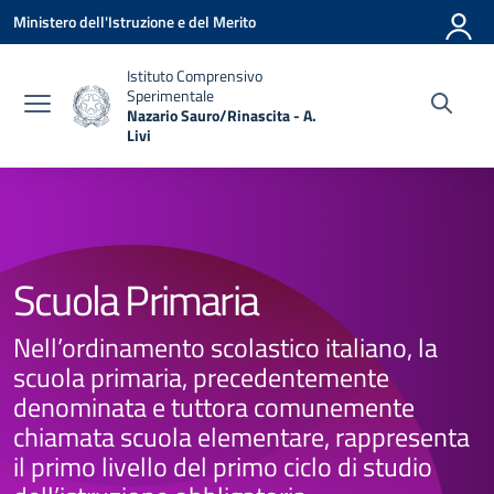
Vai ai contenuti
Vai al menu di navigazione
Vai al footer
Ministero dell'Istruzione e del Merito
Istituto Comprensivo
Sperimentale
Nazario Sauro/Rinascita - A.
Livi
— Visita la pagina iniziale della scuola
Scuola Primaria
Nell’ordinamento scolastico italiano, la
scuola primaria, precedentemente
denominata e tuttora comunemente
chiamata scuola elementare, rappresenta
il primo livello del primo ciclo di studio