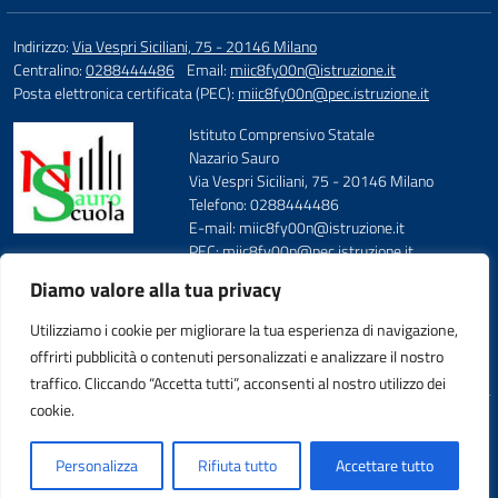
Indirizzo:
Via Vespri Siciliani, 75 - 20146 Milano
Centralino:
0288444486
Email:
miic8fy00n@istruzione.it
Posta elettronica certificata (PEC):
miic8fy00n@pec.istruzione.it
Istituto Comprensivo Statale
Nazario Sauro
Via Vespri Siciliani, 75 - 20146 Milano
Telefono: 0288444486
E-mail: miic8fy00n@istruzione.it
PEC: miic8fy00n@pec.istruzione.it
Codice Meccanografico: MIIC8FY00N
Diamo valore alla tua privacy
Codice Fiscale: 97667590158
FAX: 0288444487
Utilizziamo i cookie per migliorare la tua esperienza di navigazione,
offrirti pubblicità o contenuti personalizzati e analizzare il nostro
traffico. Cliccando “Accetta tutti”, acconsenti al nostro utilizzo dei
cookie.
Idea e progetto di Designers Italia
Personalizza
Rifiuta tutto
Accettare tutto