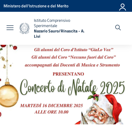
Vai ai contenuti
Vai al menu di navigazione
Vai al footer
Ministero dell'Istruzione e del Merito
Istituto Comprensivo
Sperimentale
Nazario Sauro/Rinascita - A.
Livi
— Visita la pagina iniziale della scuola