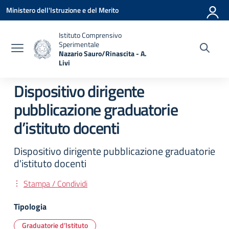
Vai ai contenuti
Vai al menu di navigazione
Vai al footer
Ministero dell'Istruzione e del Merito
Istituto Comprensivo
Sperimentale
Nazario Sauro/Rinascita - A.
Livi
— Visita la pagina iniziale della scuola
Dispositivo dirigente
pubblicazione graduatorie
d’istituto docenti
Dispositivo dirigente pubblicazione graduatorie
d'istituto docenti
Stampa / Condividi
Tipologia
Graduatorie d’Istituto