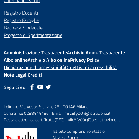
Calendario eventi
Registro Docenti
Registro Famiglie
Bacheca Sindacale
Progetto di Sperimentazione
Amministrazione Trasparente
Archivio Amm. Trasparente
Albo online
Archivio Albo online
Privacy Policy
Dichiarazione di accessibilità
Obiettivi di accessibilità
Note Legali
Crediti
Seguici su:
Indirizzo:
Via Vespri Siciliani, 75 - 20146 Milano
Centralino:
0288444486
Email:
miic8fy00n@istruzione.it
Posta elettronica certificata (PEC):
miic8fy00n@pec.istruzione.it
Istituto Comprensivo Statale
Nazario Sauro