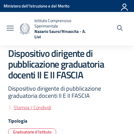
Vai ai contenuti
Vai al menu di navigazione
Vai al footer
Ministero dell'Istruzione e del Merito
Istituto Comprensivo
Sperimentale
Nazario Sauro/Rinascita - A.
Livi
— Visita la pagina iniziale della scuola
Dispositivo dirigente di
pubblicazione graduatoria
docenti II E II FASCIA
Dispositivo dirigente di pubblicazione
graduatoria docenti II E II FASCIA
Stampa / Condividi
Tipologia
Graduatorie d’Istituto