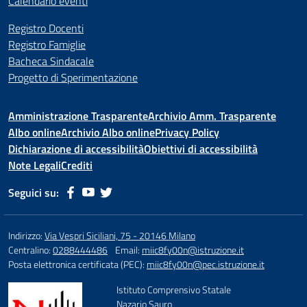
Calendario eventi
Registro Docenti
Registro Famiglie
Bacheca Sindacale
Progetto di Sperimentazione
Amministrazione Trasparente
Archivio Amm. Trasparente
Albo online
Archivio Albo online
Privacy Policy
Dichiarazione di accessibilità
Obiettivi di accessibilità
Note Legali
Crediti
Seguici su:
Indirizzo:
Via Vespri Siciliani, 75 - 20146 Milano
Centralino:
0288444486
Email:
miic8fy00n@istruzione.it
Posta elettronica certificata (PEC):
miic8fy00n@pec.istruzione.it
Istituto Comprensivo Statale
Nazario Sauro