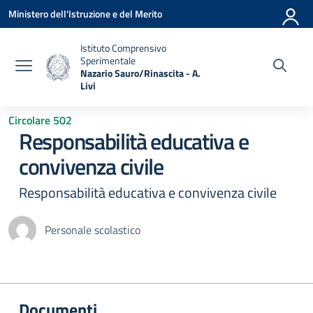
Vai ai contenuti
Vai al menu di navigazione
Vai al footer
Ministero dell'Istruzione e del Merito
Istituto Comprensivo
Sperimentale
Nazario Sauro/Rinascita - A.
Livi
— Visita la pagina iniziale della scuola
Circolare 502
Responsabilità educativa e
convivenza civile
Responsabilità educativa e convivenza civile
Personale scolastico
Documenti