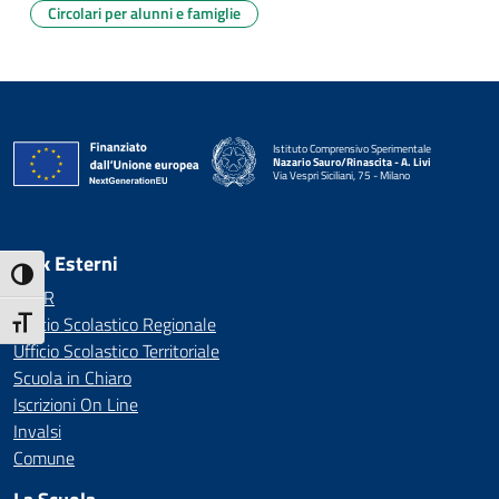
Circolari per alunni e famiglie
Istituto Comprensivo Sperimentale
Nazario Sauro/Rinascita - A. Livi
Via Vespri Siciliani, 75 - Milano
— Visita la pagina iniziale della scuola
Link Esterni
Attiva/disattiva alto contrasto
MIUR
Ufficio Scolastico Regionale
Attiva/disattiva dimensione testo
Ufficio Scolastico Territoriale
Scuola in Chiaro
Iscrizioni On Line
Invalsi
Comune