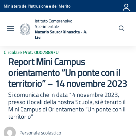
Vai ai contenuti
Vai al menu di navigazione
Vai al footer
Ministero dell'Istruzione e del Merito
Istituto Comprensivo
Sperimentale
Nazario Sauro/Rinascita - A.
Livi
— Visita la pagina iniziale della scuola
Circolare Prot. 0007889/U
Report Mini Campus
orientamento “Un ponte con il
territorio” – 14 novembre 2023
Si comunica che in data 14 novembre 2023,
presso i locali della nostra Scuola, si è tenuto il
Mini Campus di Orientamento “Un ponte con il
territorio”
Personale scolastico