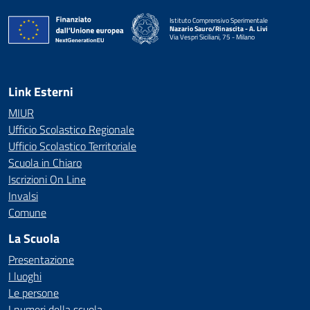
Istituto Comprensivo Sperimentale
Nazario Sauro/Rinascita - A. Livi
Via Vespri Siciliani, 75 - Milano
— Visita la pagina iniziale della scuola
Link Esterni
MIUR
Ufficio Scolastico Regionale
Ufficio Scolastico Territoriale
Scuola in Chiaro
Iscrizioni On Line
Invalsi
Comune
La Scuola
Presentazione
I luoghi
Le persone
I numeri della scuola