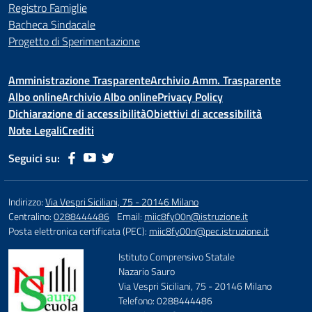
Registro Famiglie
Bacheca Sindacale
Progetto di Sperimentazione
Amministrazione Trasparente
Archivio Amm. Trasparente
Albo online
Archivio Albo online
Privacy Policy
Dichiarazione di accessibilità
Obiettivi di accessibilità
Note Legali
Crediti
Seguici su:
Indirizzo:
Via Vespri Siciliani, 75 - 20146 Milano
Centralino:
0288444486
Email:
miic8fy00n@istruzione.it
Posta elettronica certificata (PEC):
miic8fy00n@pec.istruzione.it
Istituto Comprensivo Statale
Nazario Sauro
Via Vespri Siciliani, 75 - 20146 Milano
Telefono: 0288444486